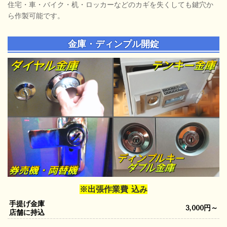
住宅・車・バイク・机・ロッカーなどのカギを失くしても鍵穴か
ら作製可能です。
金庫・ディンプル開錠
※出張作業費 込み
手提げ金庫
3,000円～
店舗に持込