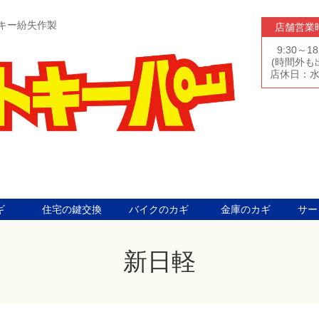
キー紛失作製
店舗営業
9:30～18
(時間外も
店休日：
ギ
住宅の鍵交換
バイクのカギ
金庫のカギ
サー
新日軽