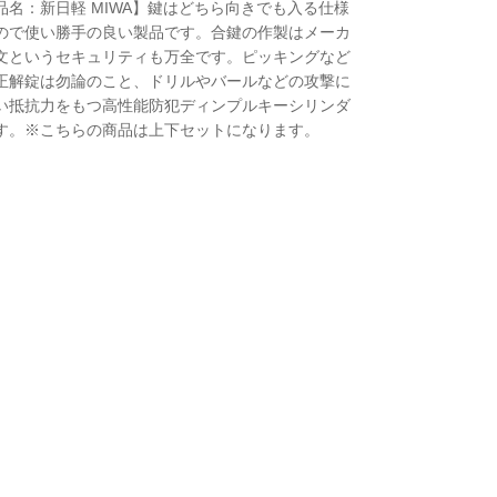
品名：新日軽 MIWA】鍵はどちら向きでも入る仕様
ので使い勝手の良い製品です。合鍵の作製はメーカ
文というセキュリティも万全です。ピッキングなど
正解錠は勿論のこと、ドリルやバールなどの攻撃に
い抵抗力をもつ高性能防犯ディンプルキーシリンダ
す。※こちらの商品は上下セットになります。