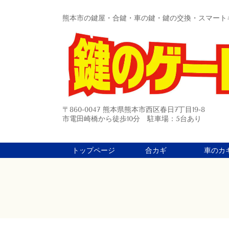
熊本市の鍵屋・合鍵・車の鍵・鍵の交換・スマート
〒860-0047 熊本県熊本市西区春日7丁目19-8
市電田崎橋から徒歩10分 駐車場：5台あり
トップページ
合カギ
車のカ