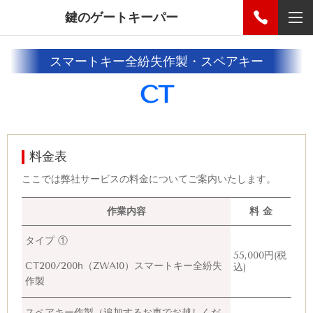
鍵のゲートキーパー
スマートキー全紛失作製・スペアキー
CT
料金表
ここでは弊社サービスの料金についてご案内いたします。
作業内容
料 金
タイプ ①
55,000円(税
CT200/200h（
ZWA10）
スマートキー全紛失
込)
作製
スペアキー作製（追加するお車でお越しくだ