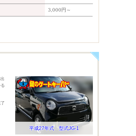
3,000円～
へ出
かる
。
完了
平成27年式 型式JG-1