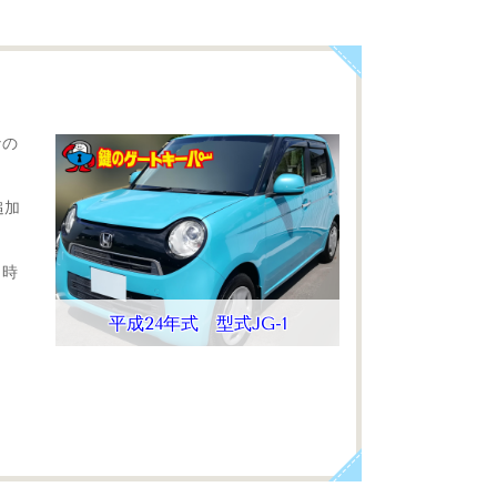
なの
追加
１時
平成24年式 型式JG-1