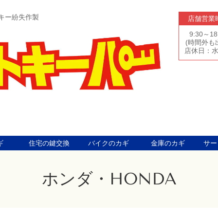
キー紛失作製
店舗営業
9:30～18
(時間外も
店休日：
ギ
住宅の鍵交換
バイクのカギ
金庫のカギ
サー
ホンダ・HONDA