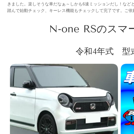
きました。楽しそうな車だなぁ～しかも6速ミッションだし！など
踏んで始動チェック、キーレス機能もチェックして完了です。ご依
N-one RSのス
令和4年式 型式