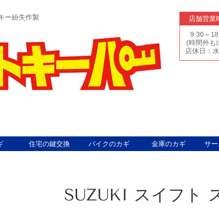
キー紛失作製
店舗営業
9:30～18
(時間外も
店休日：
ギ
住宅の鍵交換
バイクのカギ
金庫のカギ
サー
SUZUKI スイフト